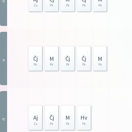
út
Zu
Pk
Pk
Pk
Pk
Čj
M
Čj
Čj
M
st
Pk
Pk
Pk
Pk
Pk
Aj
Čj
M
Hv
čt
Zu
Pk
Pk
Pk