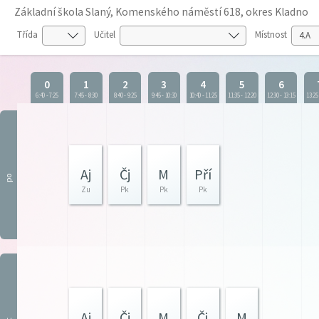
Základní škola Slaný, Komenského náměstí 618, okres Kladno
Třída
Učitel
Místnost
0
1
2
3
4
5
6
6:40
-
7:25
7:45
-
8:30
8:40
-
9:25
9:45
-
10:30
10:40
-
11:25
11:35
-
12:20
12:30
-
13:15
13:25
Aj
Čj
M
Pří
po
Zu
Pk
Pk
Pk
Aj
Čj
M
Čj
M