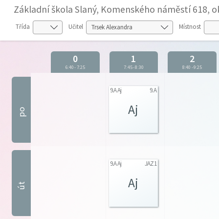
Základní škola Slaný, Komenského náměstí 618, o
Třída
Učitel
Místnost
0
1
2
6:40
-
7:25
7:45
-
8:30
8:40
-
9:25
9.A Aj
9.A
Aj
po
9.A Aj
JAZ1
Aj
út