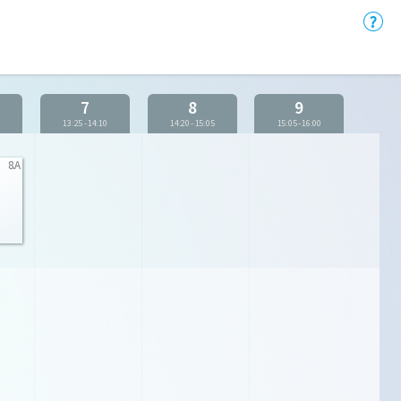
7
8
9
5
13:25
-
14:10
14:20
-
15:05
15:05
-
16:00
8.A