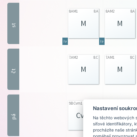
8.A M1
8.A
8.A M2
8.A
M
M
st
2.p
2.p
7.A M2
8.C
7.A M1
8.C
M
M
čt
9.B Cvm1
9.B
7.A celá
7. A
Nastavení soukro
Cvm
M
pá
Na těchto webových st
síťové identifikátory,
procházíte naše strán
pomáhají provozovat a 