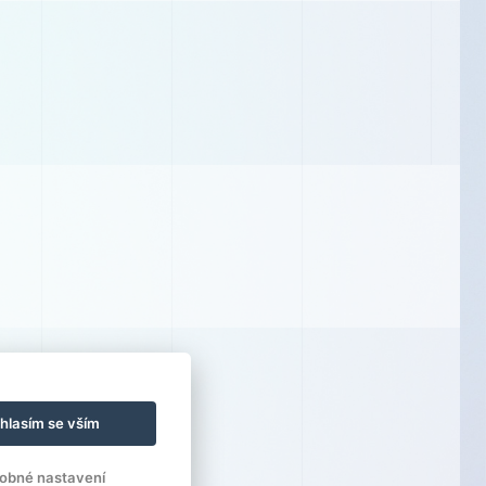
hlasím se vším
obné nastavení