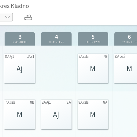
kres Kladno
3
4
5
6
9:45
-
10:30
10:40
-
11:25
11:35
-
12:20
12:30
-
13:1
8.A Aj1
JAZ1
7.A celá
7.B
8.A celá
Aj
M
M
7.A celá
8.B
8.A Aj1
8.A
8.A celá
8.A
M
Aj
M