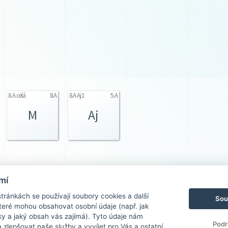
8.A celá
8.A
8.A Aj1
5.A
M
Aj
8.A KAj
8.A
9.A Aj
9.A
mí
KAj
Aj
ránkách se používají soubory cookies a další
Sou
 které mohou obsahovat osobní údaje (např. jak
ky a jaký obsah vás zajímá). Tyto údaje nám
Podr
zlepšovat naše služby a vyvíjet pro Vás a ostatní