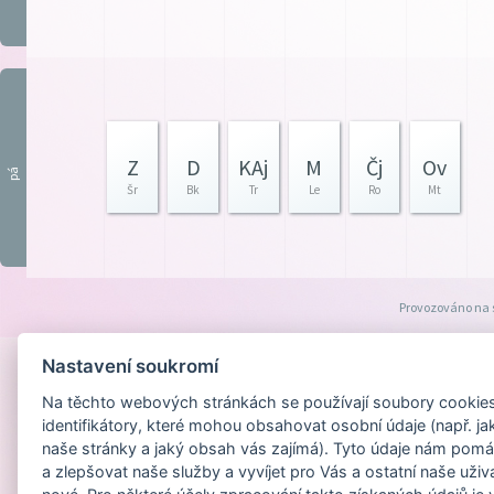
Z
D
KAj
M
Čj
Ov
pá
Šr
Bk
Tr
Le
Ro
Mt
Provozováno na
Nastavení soukromí
Na těchto webových stránkách se používají soubory cookies 
identifikátory, které mohou obsahovat osobní údaje (např. ja
naše stránky a jaký obsah vás zajímá). Tyto údaje nám pomá
a zlepšovat naše služby a vyvíjet pro Vás a ostatní naše uživ