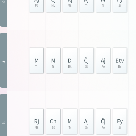
út
Pš
Mt
Mš
Tr
Tr
Ši
M
M
D
Čj
Aj
Etv
st
Tr
Tr
Bk
Sl
Po
Br
Rj
Ch
M
Aj
Čj
Fy
čt
Mš
Sč
Tr
Sr
Ro
Ši