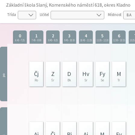
Základní škola Slaný, Komenského náměstí 618, okres Kladno
Třída
Učitel
Místnost
0
1
2
3
4
5
6
6:40
-
7:25
7:45
-
8:30
8:40
-
9:25
9:45
-
10:30
10:40
-
11:25
11:35
-
12:20
12:30
-
13:15
13:25
Čj
Z
D
Hv
Fy
M
po
Ro
Šr
Bk
Sr
Se
Tr
Aj
Čj
Rj
Aj
M
Fy