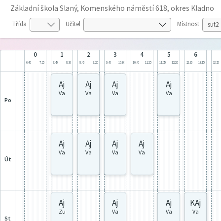
Základní škola Slaný, Komenského náměstí 618, okres Kladno
Třída
Učitel
Místnost
0
1
2
3
4
5
6
6:40
7:25
7:45
8:30
8:40
9:25
9:45
10:30
10:40
11:25
11:35
12:20
12:30
13:15
13:25
Aj
Aj
Aj
Aj
Va
Va
Va
Va
po
Aj
Aj
Aj
Aj
Va
Va
Va
Va
út
Aj
Aj
Aj
KAj
Zu
Va
Va
Va
st