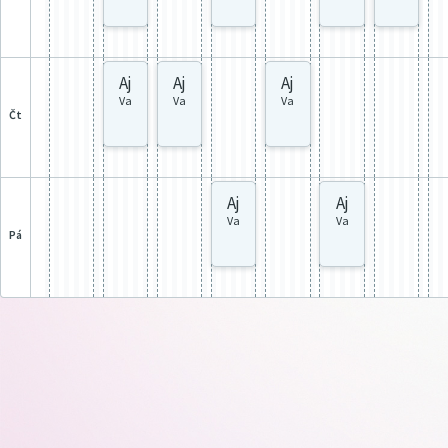
Aj
Aj
Aj
Va
Va
Va
čt
Aj
Aj
Va
Va
pá