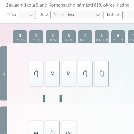
Základní škola Slaný, Komenského náměstí 618, okres Kladno
Třída
Učitel
Místnost
0
1
2
3
4
5
6
6:40
-
7:25
7:45
-
8:30
8:40
-
9:25
9:45
-
10:30
10:40
-
11:25
11:35
-
12:20
12:30
-
13:15
13:25
Čj
M
M
Čj
Čj
po
1p.
1p.
M
Čj
Vv