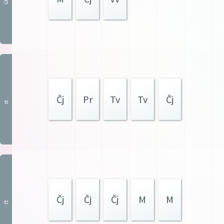
út
Čj
Pr
Tv
Tv
Čj
st
Čj
Čj
Čj
M
M
čt