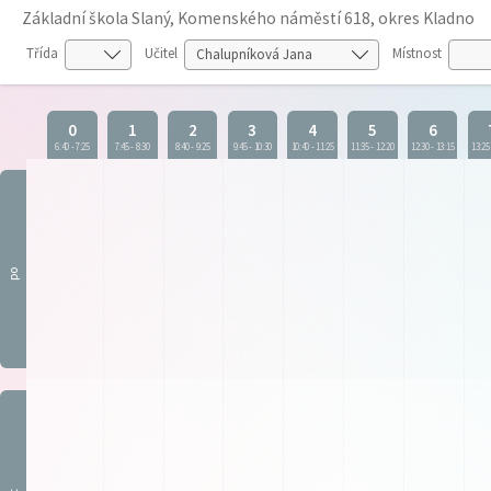
Základní škola Slaný, Komenského náměstí 618, okres Kladno
Třída
Učitel
Místnost
0
1
2
3
4
5
6
6:40
-
7:25
7:45
-
8:30
8:40
-
9:25
9:45
-
10:30
10:40
-
11:25
11:35
-
12:20
12:30
-
13:15
13:25
po