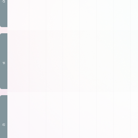
út
st
čt